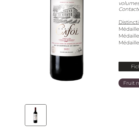
volumes
Contacte
Distinct
Médaille
Médaill
Médaill
Fic
Fruit n