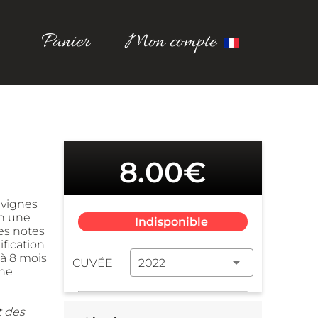
Panier
Mon compte
8.00€
vignes 
n une 
Indisponible
s notes 
fication 
à 8 mois 
CUVÉE
2022
ne 
t des