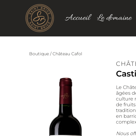
Accueil
Le domaine
Boutique
/
Château Cafol
CHÂT
Cast
Le Châte
âgées de
culture 
de fruit
traditio
en barri
complexi
Nous off